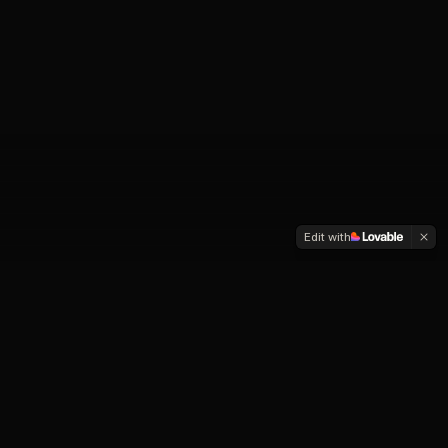
Edit with
RESULTADOS DE NUESTROS
CLIENTES
Nuestros clientes han llevado las ventas de su
empresa al siguiente nivel implementando nuestro
sistema de Marketing.